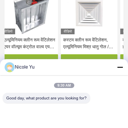
वीडियो
वीडियो
वीड
एल्यूमिनियम क्लीन रूम वेंटिलेशन
कस्टम क्लीन रूम वेंटिलेशन,
क्
एयर वॉल्यूम कंट्रोल वाल्व एयर
एल्यूमिनियम मिश्र धातु गोल /
इनल
डिफ्यूज़र डैम्पर
स्क्वायर छत एयर डिफ्यूज़र
एल्
एयर
सर्वोत्तम मूल्य प्राप्त करें
सर्वोत्तम मूल्य प्राप्त करें
Nicole Yu
9:30 AM
Good day, what product are you looking for?
HONGKONG YANING PURIFICATION
INDUSTRIAL CO.,LIMITED