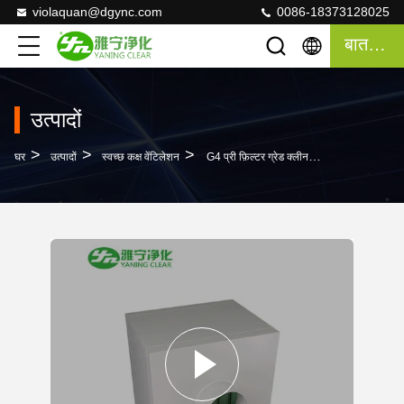
violaquan@dgync.com
0086-18373128025
बात करना
उत्पादों
>
>
>
घर
उत्पादों
स्वच्छ कक्ष वेंटिलेशन
G4 प्री फ़िल्टर ग्रेड क्लीन रूम वेंटिलेशन प्राइमरी फ़िल्टर बॉक्स ISO स्वीकृत