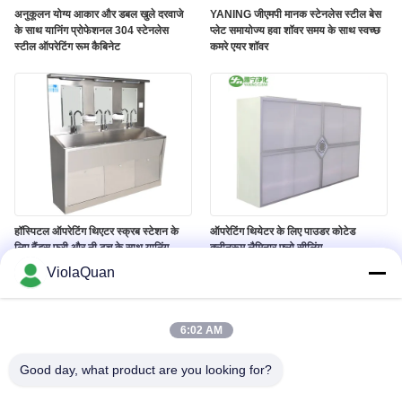
अनुकूलन योग्य आकार और डबल खुले दरवाजे
YANING जीएमपी मानक स्टेनलेस स्टील बेस
के साथ यानिंग प्रोफेशनल 304 स्टेनलेस
प्लेट समायोज्य हवा शॉवर समय के साथ स्वच्छ
स्टील ऑपरेटिंग रूम कैबिनेट
कमरे एयर शॉवर
हॉस्पिटल ऑपरेटिंग थिएटर स्क्रब स्टेशन के
ऑपरेटिंग थियेटर के लिए पाउडर कोटेड
लिए हैंड्स फ्री और नी टच के साथ यानिंग
क्लीनरूम लैमिनार फ्लो सीलिंग
स्टेनलेस स्टील हैंड वॉश सिंक
ViolaQuan
6:02 AM
Good day, what product are you looking for?