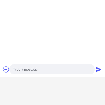
HONGKONG YANING PURIFICATION
INDUSTRIAL CO.,LIMITED
Photo
violaquan@dgync.com