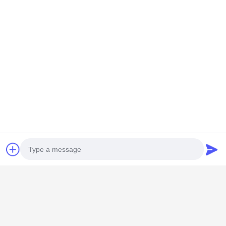
HONGKONG YANING PURIFICATION
INDUSTRIAL CO.,LIMITED
Photo
violaquan@dgync.com