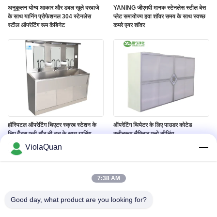
अनुकूलन योग्य आकार और डबल खुले दरवाजे
YANING जीएमपी मानक स्टेनलेस स्टील बेस
के साथ यानिंग प्रोफेशनल 304 स्टेनलेस
प्लेट समायोज्य हवा शॉवर समय के साथ स्वच्छ
स्टील ऑपरेटिंग रूम कैबिनेट
कमरे एयर शॉवर
हॉस्पिटल ऑपरेटिंग थिएटर स्क्रब स्टेशन के
ऑपरेटिंग थियेटर के लिए पाउडर कोटेड
लिए हैंड्स फ्री और नी टच के साथ यानिंग
क्लीनरूम लैमिनार फ्लो सीलिंग
स्टेनलेस स्टील हैंड वॉश सिंक
ViolaQuan
7:38 AM
Good day, what product are you looking for?