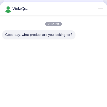
ViolaQuan
7:32 PM
Good day, what product are you looking for?
HONGKONG YANING PURIFICATION
INDUSTRIAL CO.,LIMITED
violaquan@dgync.com
0086-18373128025
नंबर 6, सनहुआन आरडी, चिलिंग इंडस्ट्रियल जोन, हौजी टाउन, डोंगगुआन सिटी,
ग्वांगडोंग प्रांत, चीन
गोपनीयता नीति
|
साइटमैप