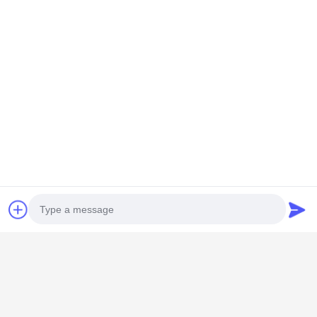
HONGKONG YANING PURIFICATION
INDUSTRIAL CO.,LIMITED
Photo
violaquan@dgync.com