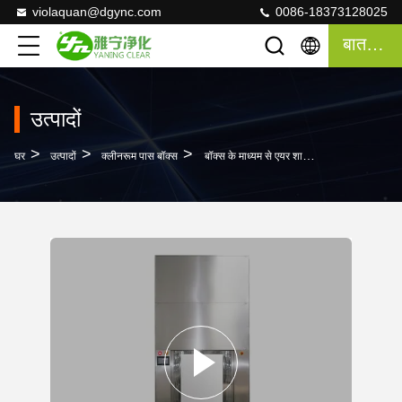
violaquan@dgync.com
0086-18373128025
बात करना
उत्पादों
>
>
>
घर
उत्पादों
क्लीनरूम पास बॉक्स
बॉक्स के माध्यम से एयर शावर स्टेनलेस स्टील पास, गतिशील पास बॉक्स मजबूत डिजाइन