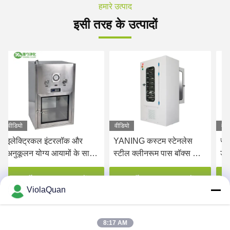
हमारे उत्पाद
इसी तरह के उत्पादों
वीडियो
वीडियो
वीड
इलेक्ट्रिकल इंटरलॉक और
YANING कस्टम स्टेनलेस
स्
अनुकूलन योग्य आयामों के साथ
स्टील क्लीनरूम पास बॉक्स के
डा
स्टेनलेस स्टील SUS304/201
साथ इलेक्ट्रॉनिक इंटरलॉक और
फि
क्लीनरूम पास बॉक्स
यूवी नसबंदी अस्पताल क्लीनरूम
टाइ
सर्वोत्तम मूल्य प्राप्त करें
सर्वोत्तम मूल्य प्राप्त करें
ViolaQuan
के लिए
8:17 AM