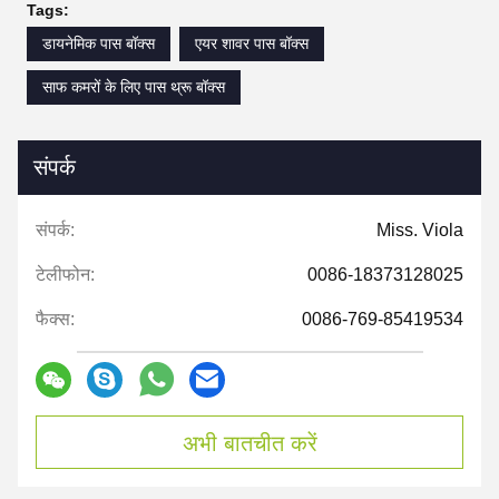
Tags:
डायनेमिक पास बॉक्स
एयर शावर पास बॉक्स
साफ कमरों के लिए पास थ्रू बॉक्स
संपर्क
संपर्क:
Miss. Viola
टेलीफोन:
0086-18373128025
फैक्स:
0086-769-85419534
अभी बातचीत करें