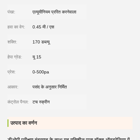
पंखा:
एल्यूमीनियम प्ररित करनेवाला
हवा का वेग:
0.45 मी / एस
शक्ति:
170 डब्ल्यू
हेपा ग्रेड:
यू 15
प्रेस:
0-500pa
आकार:
पसंद के अनुसार निर्मित
कंट्रोल पैनल:
टच स्क्रीन
उत्पाद का वर्णन
डीओपी परीक्षण बंदरगाह के साथ यह गतिशील पास बॉक्स ऑस्ट्रेलिया में