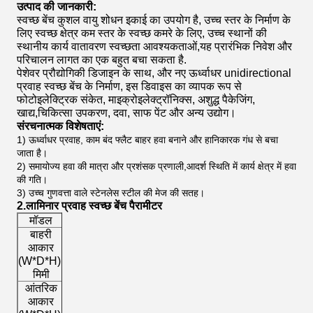
उत्पाद की जानकारी:
स्वच्छ बेंच कुशल वायु शोधन इकाई का उपयोग है, उच्च स्तर के निर्माण के
लिए स्वच्छ क्षेत्र कम स्तर के स्वच्छ कमरे के लिए, उच्च स्थानों की
स्थानीय कार्य वातावरण स्वच्छता आवश्यकताओं,यह प्रारंभिक निवेश और
परिचालन लागत का एक बहुत बचा सकता है.
पेशेवर प्रौद्योगिकी डिजाइन के साथ, और नए ऊर्ध्वाधर unidirectional
प्रवाह स्वच्छ बेंच के निर्माण, इस डिवाइस का व्यापक रूप से
फोटोइलेक्ट्रिक संकेत, माइक्रोइलेक्ट्रॉनिक्स, अशुद्ध पैकेजिंग,
खाद्य,चिकित्सा उपकरण, दवा, साफ पेंट और अन्य उद्योग।
संरचनात्मक विशेषताएं:
1) ऊर्ध्वाधर प्रवाह, काम बंद फ्लैट बाहर हवा बनाने और हानिकारक गंध से बचा
जाता है।
2) समायोज्य हवा की मात्रा और प्रशंसक प्रणाली,आदर्श स्थिति में कार्य क्षेत्र में हवा
की गति।
3) उच्च गुणवत्ता वाले स्टेनलेस स्टील की मेज की सतह।
2.लामिनार प्रवाह स्वच्छ बेंच पैरामीटर
मॉडल
YN-V680
YN-V800
YN-DDC
Y
बाहरी
आकार
680*410*1160
802*615*1575
1040*600*1730
1440
(W*D*H),
मिमी
आंतरिक
आकार
630*375*615
800*600*540
940*580*540
1340