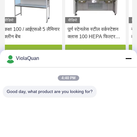
वीडियो
वीडियो
वीड
कक्षा 100 / आईएसओ 5 लैमिनार
पूर्ण स्टेनलेस स्टील वर्कस्टेशन
यान
क्लीन बेंच
क्लास 100 HEPA फिल्टर
कार
साफ बेंच आंतरिक आकार
बैक
1150*720*540 मिमी
ऊर्
सर्वोत्तम मूल्य प्राप्त करें
सर्वोत्तम मूल्य प्राप्त करें
ViolaQuan
4:40 PM
Good day, what product are you looking for?
HONGKONG YANING PURIFICATION
INDUSTRIAL CO.,LIMITED
violaquan@dgync.com