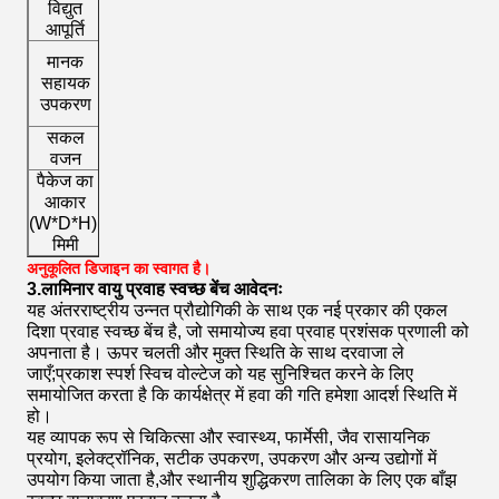
विद्युत
110/220V±10%; 60/50H
आपूर्ति
फ्लोरोसेंट लैंप, यूवी लैंप*2 (सभी मॉडल
मानक
पानी और गैस नल (मॉडल BBS-V680
सहायक
बेस स्टैंड (मॉडल BBS-V680 को छ
उपकरण
पैर स्विच और वाटरप्रूफ सॉकेट*2 (मॉडल BB
सकल
50 किलो
120 किलो
150 किलो
2
वजन
पैकेज का
आकार
750*460*1170
960*770*1800
1200*780*1350
1600
(W*D*H),
मिमी
अनुकूलित डिजाइन का स्वागत है।
3.लामिनार वायु प्रवाह स्वच्छ बेंच आवेदनः
यह अंतरराष्ट्रीय उन्नत प्रौद्योगिकी के साथ एक नई प्रकार की एकल
दिशा प्रवाह स्वच्छ बेंच है, जो समायोज्य हवा प्रवाह प्रशंसक प्रणाली को
अपनाता है। ऊपर चलती और मुक्त स्थिति के साथ दरवाजा ले
जाएँ;प्रकाश स्पर्श स्विच वोल्टेज को यह सुनिश्चित करने के लिए
समायोजित करता है कि कार्यक्षेत्र में हवा की गति हमेशा आदर्श स्थिति में
हो।
यह व्यापक रूप से चिकित्सा और स्वास्थ्य, फार्मेसी, जैव रासायनिक
प्रयोग, इलेक्ट्रॉनिक, सटीक उपकरण, उपकरण और अन्य उद्योगों में
उपयोग किया जाता है,और स्थानीय शुद्धिकरण तालिका के लिए एक बाँझ