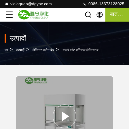
violaquan@dgync.com
0086-18373128025
बात करना
उत्पादों
>
>
>
घर
उत्पादों
लैमिनार क्लीन बेंच
कलर प्लेट वर्टिकल लैमिनार क्लीन बेंच 730 मिमी वर्क सरफेस हाइट कम शोर