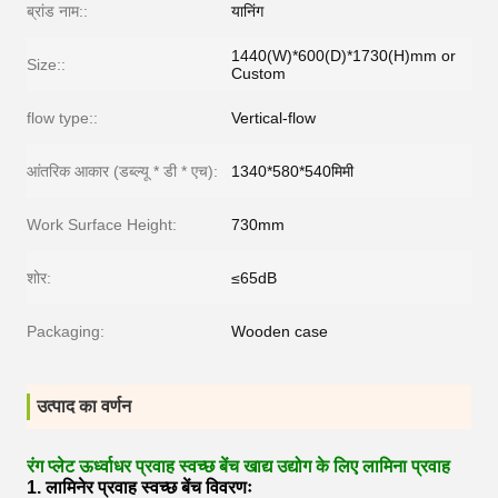
ब्रांड नाम::
यानिंग
1440(W)*600(D)*1730(H)mm or
Size::
Custom
flow type::
Vertical-flow
आंतरिक आकार (डब्ल्यू * डी * एच):
1340*580*540मिमी
Work Surface Height:
730mm
शोर:
≤65dB
Packaging:
Wooden case
उत्पाद का वर्णन
रंग प्लेट ऊर्ध्वाधर प्रवाह स्वच्छ बेंच खाद्य उद्योग के लिए लामिना प्रवाह
1. लामिनेर प्रवाह स्वच्छ बेंच विवरणः