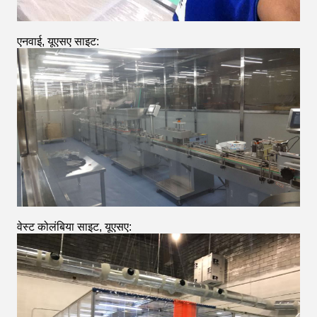
एनवाई, यूएसए साइट:
वेस्ट कोलंबिया साइट, यूएसए: