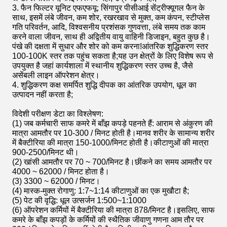
3. फैन फिल्टर यूनिट एफएफयू: सिंगापुर पीसीआई सेंट्रीफ्यूगल फैन के
साथ, इसमें लंबे जीवन, कम शोर, रखरखाव से मुक्त, कम कंपन, स्टीप्लेस
गति परिवर्तन, आदि, विश्वसनीय प्रशंसक गुणवत्ता, लंबे समय तक काम
करने वाला जीवन, साथ ही अद्वितीय वायु वाहिनी डिजाइन, बहुत कुछ है।
पंखे की दक्षता में सुधार और शोर को कम करना!आंतरिक शुद्धिकरण स्तर
100-100K स्तर तक पहुंच सकता है;यह उन क्षेत्रों के लिए विशेष रूप से
उपयुक्त है जहां कार्यशाला में स्थानीय शुद्धिकरण स्तर उच्च है, जैसे
असेंबली लाइन ऑपरेशन क्षेत्र।
4. शुद्धिकरण कक्ष समर्पित शुद्धि दीपक का आंतरिक उपयोग, धूल का
उत्पादन नहीं करता है;
विदेशी परीक्षण डेटा का विश्लेषण:
(1) जब कर्मचारी साफ कमरे में बाँझ कपड़े पहनते हैं: आराम से अंकुरण की
मात्रा आमतौर पर 10-300 / मिनट होती है।मानव शरीर के सामान्य शरीर
में बैक्टीरिया की मात्रा 150-1000/मिनट होती है।कीटाणुओं की मात्रा
900-2500/मिनट थी।
(2) खांसी आमतौर पर 70 ~ 700/मिनट है।छींकने का समय आमतौर पर
4000 ~ 62000 / मिनट होता है।
(3) 3300 ~ 62000 / मिनट।
(4) मास्क-मुक्त रोगाणु: 1:7~1:14 कीटाणुओं का एक मुखौटा है;
(5) पेट की वृद्धि: धूल उत्सर्जन 1:500~1:1000
(6) ऑपरेशन कर्मियों में बैक्टीरिया की मात्रा 878/मिनट है।इसलिए, साफ
कमरे के बाँझ कपड़ों के कर्मियों की स्थैतिक जीवाणु गणना आम तौर पर