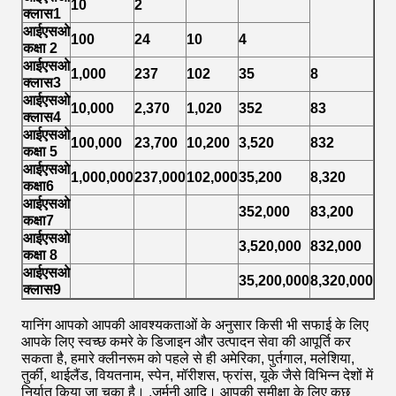
10
2
क्लास1
आईएसओ
100
24
10
4
कक्षा 2
आईएसओ
1,000
237
102
35
8
क्लास3
आईएसओ
10,000
2,370
1,020
352
83
क्लास4
आईएसओ
100,000
23,700
10,200
3,520
832
29
कक्षा 5
आईएसओ
1,000,000
237,000
102,000
35,200
8,320
29
कक्षा6
आईएसओ
352,000
83,200
2,9
कक्षा7
आईएसओ
3,520,000
832,000
29,
कक्षा 8
आईएसओ
35,200,000
8,320,000
293
क्लास9
यानिंग आपको आपकी आवश्यकताओं के अनुसार किसी भी सफाई के लिए
आपके लिए स्वच्छ कमरे के डिजाइन और उत्पादन सेवा की आपूर्ति कर
सकता है, हमारे क्लीनरूम को पहले से ही अमेरिका, पुर्तगाल, मलेशिया,
तुर्की, थाईलैंड, वियतनाम, स्पेन, मॉरीशस, फ्रांस, यूके जैसे विभिन्न देशों में
निर्यात किया जा चुका है। ,जर्मनी आदि। आपकी समीक्षा के लिए कुछ