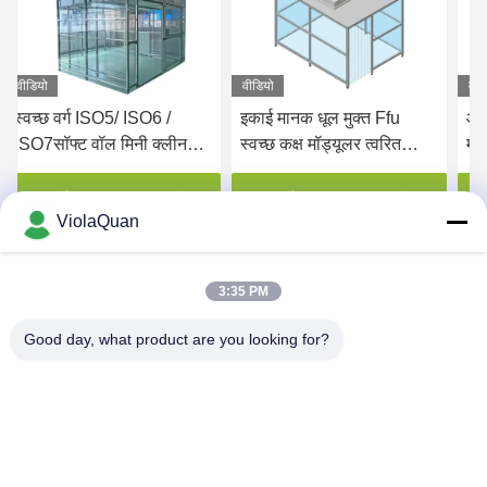
वीडियो
वीडियो
वीड
इकाई मानक धूल मुक्त Ffu
आईएसओ कक्षा 8 धूल मुक्त
जीए
स्वच्छ कक्ष मॉड्यूलर त्वरित
मॉड्यूलर स्वच्छ कक्ष पूर्वनिर्मित
वा
स्थापना
सर्वोत्तम मूल्य प्राप्त करें
सर्वोत्तम मूल्य प्राप्त करें
ViolaQuan
3:35 PM
Good day, what product are you looking for?
HONGKONG YANING PURIFICATION
INDUSTRIAL CO.,LIMITED
violaquan@dgync.com