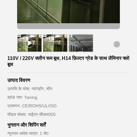
110V / 220V क्लीन रूम बूथ, H14 फ़िल्टर ग्रेड के साथ लैमिनार फ्लो
बूथ
उत्पाद विवरण
उत्पत्ति के प्लेस: ग्वांगडोंग, चीन
ब्रांड नाम: Yaning
प्रमाणन: CE/ROHS/UL/ISO
मॉडल संख्या: वाईएन-सीआर005
भुगतान और शिपिंग शर्तें
न्यूनतम आदेश मात्रा: 1 सेट