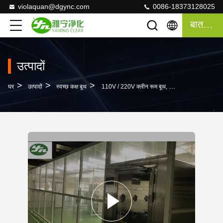
violaquan@dgync.com
0086-18373128025
बात करना
उत्पादों
>
>
>
घर
उत्पादों
स्वच्छ कक्ष बूथ
110V / 220V क्लीन रूम बूथ, H14 फ़िल्टर ग्रेड के साथ लैमिनार फ्लो बूथ