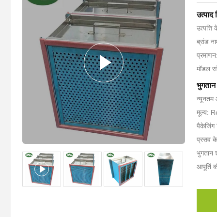
उत्पाद
उत्पत्ति 
ब्रांड 
प्रमाण
मॉडल सं
भुगतान 
न्यूनतम 
मूल्य: 
पैकेजिं
प्रसव क
भुगतान शर
आपूर्ति 