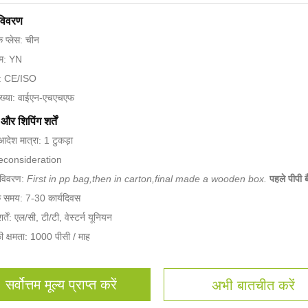
 विवरण
के प्लेस: चीन
नाम: YN
न: CE/ISO
ख्या: वाईएन-एचएचएफ
और शिपिंग शर्तें
आदेश मात्रा: 1 टुकड़ा
Reconsideration
ग विवरण:
First in pp bag,then in carton,final made a wooden box.
पहले पीपी बै
े समय: 7-30 कार्यदिवस
्तें: एल/सी, टी/टी, वेस्टर्न यूनियन
की क्षमता: 1000 पीसी / माह
सर्वोत्तम मूल्य प्राप्त करें
अभी बातचीत करें