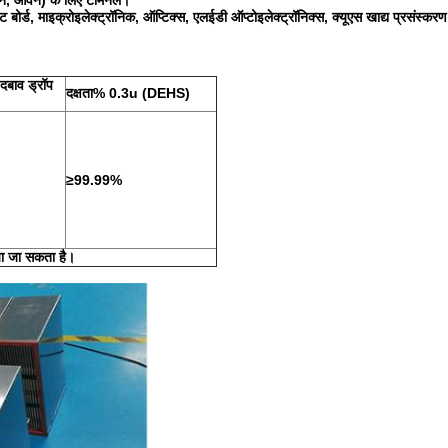
ओवन, ओवन) के लिए टर्मिनल।
िट बोर्ड, माइक्रोइलेक्ट्रॉनिक, ऑप्टिक्स, एलईडी ऑप्टोइलेक्ट्रॉनिक्स, क्यूएस खाद्य प्रसंस्
 दबाव ड्रॉप
दक्षता% 0.3u (DEHS)
≥99.99%
या जा सकता है।