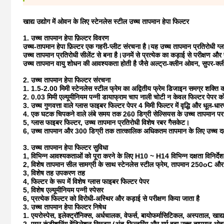
खाद्य उद्योग में ओवन के लिए स्टेनलेस स्टील उच्च तापमान हेपा फिल्टर
1. उच्च तापमान हेपा फ़िल्टर विवरण
उच्च-तापमान हेपा फ़िल्टर एक गहरी-प्लीट संरचना है।यह उच्च तापमान प्रतिरोधी ग्
उच्च तापमान प्रतिरोधी सीलेंट से बना है।उनमें से प्रत्येक का कड़ाई से परीक्षण औ
उच्च तापमान वायु शोधन की आवश्यकता होती है जैसे अल्ट्रा-क्लीन ओवन, सुपर-क्
2. उच्च तापमान हेपा फिल्टर संरचना
1. 1.5-2.00 मिमी स्टेनलेस स्टील फ्रेम का अद्वितीय फ्रेम डिजाइन समग्र शक्ति क
2. 0.03 मिमी एल्यूमीनियम पन्नी डायाफ्राम चाप नाली चोटी न केवल फिल्टर पेपर 
3. उच्च गुणवत्ता वाले ग्लास फाइबर फिल्टर पेपर 4 मिमी फिल्टर में वृद्धि और धूल-धा
4. एक घटक चिपकने वाले लंबे समय तक 260 डिग्री सेल्सियस के उच्च तापमान पर उप
5, ग्लास फाइबर फिल्टर, उच्च तापमान प्रतिरोधी विशेष रबर गैसकेट।
6, उच्च तापमान और 300 डिग्री तक तात्कालिक अधिकतम तापमान के लिए उच्च दक्
3. उच्च तापमान हेपा फिल्टर सुविधा
1, विभिन्न आवश्यकताओं को पूरा करने के लिए H10 ~ H14 विभिन्न दक्षता विनिर्देश ह
2, विशेष तापमान सील सामग्री के साथ स्टेनलेस स्टील फ्रेम, तापमान 250oC
3, विशेष तह उपकरण तह
4, फिल्टर के रूप में विशेष ग्लास फाइबर फिल्टर पेपर
5, विशेष एल्यूमीनियम पन्नी स्पेसर
6, प्रत्येक फिल्टर को विरोधी-अस्थिर और कड़ाई से परीक्षण किया जाता है
3. उच्च तापमान हेपा फिल्टर निषेध
1. एयरोस्पेस, इलेक्ट्रॉनिक्स, अर्धचालक, वेफर्स, बायोफर्मासिटिकल, अस्पताल, खाद