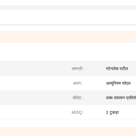
सामग्री::
स्टेनलेस स्टील
अलग::
अल्मूनियम फोएल
सीलेंट::
उच्च तापमान प्रतिर
MOQ::
1 टुकड़ा