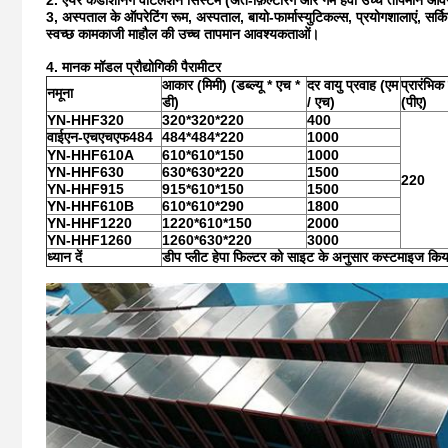
2. एयर कंडीशनिंग वेंटिलेशन सिस्टम (अंत-फ़िल्टरिंग और गर्म हवा उच्च तापमान 
3, अस्पताल के ऑपरेटिंग रूम, अस्पताल, बायो-फार्मास्युटिकल्स, प्रयोगशालाएं, सर्क
स्वच्छ कामकाजी माहौल की उच्च तापमान आवश्यकताओं।
4. मानक मॉडल प्रौद्योगिकी पैरामीटर
आकार (मिमी) (डब्ल्यू * एच *
दर वायु प्रवाह (एम
प्रारंभिक
नमूना
डी)
/ एच)
(पीए)
YN-HHF320
320*320*220
400
वाईएन-एचएचएफ484
484*484*220
1000
YN-HHF610A
610*610*150
1000
YN-HHF630
630*630*220
1500
220
YN-HHF915
915*610*150
1500
YN-HHF610B
610*610*290
1800
YN-HHF1220
1220*610*150
2000
YN-HHF1260
1260*630*220
3000
ध्यान दें
डीप प्लीट हेपा फिल्टर को साइट के अनुसार कस्टमाइज कि