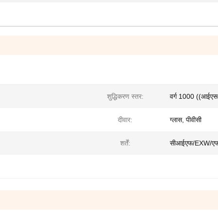
शुद्धिकरण स्तर:
वर्ग 1000 ((आईए
दीवार:
ग्लास, पीवीसी
शर्तें:
सीआईएफ/EXW/ए