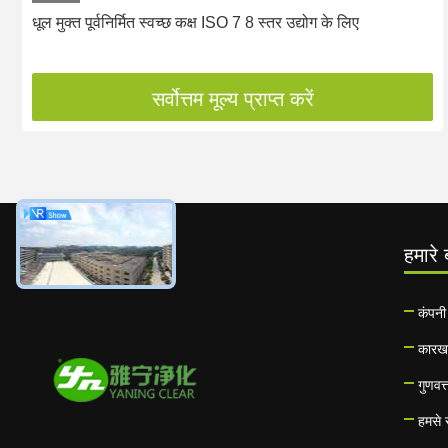
धूल मुक्त पूर्वनिर्मित स्वच्छ कक्ष ISO 7 8 स्तर उद्योग के लिए
सर्वोत्तम मूल्य प्राप्त करें
हमारे ब
कंपनी
कारख
गुणवत्
हमसे स