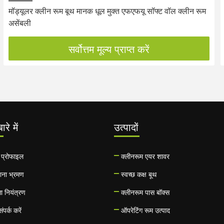
मॉड्यूलर क्लीन रूम बूथ मानक धूल मुक्त एफएफयू सॉफ्ट वॉल क्लीन रूम
असेंबली
सर्वोत्तम मूल्य प्राप्त करें
ारे में
उत्पादों
 प्रोफाइल
क्लीनरूम एयर शावर
ाना भ्रमण
स्वच्छ कक्ष बूथ
ता नियंत्रण
क्लीनरूम पास बॉक्स
ंपर्क करें
ऑपरेटिंग रूम उत्पाद