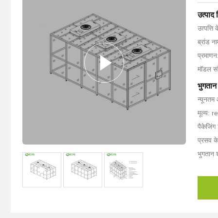
उत्पाद
उत्पत्ति 
ब्रांड 
प्रमाण
मॉडल स
भुगतान 
न्यूनतम 
मूल्य: 
पैकेजिंग
प्रसव क
भुगतान श