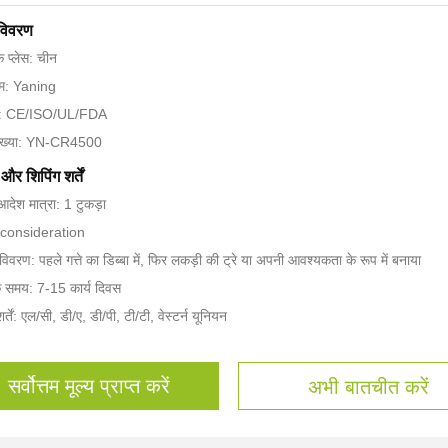
 विवरण
के प्लेस: चीन
नाम: Yaning
न: CE/ISO/UL/FDA
ंख्या: YN-CR4500
और शिपिंग शर्तें
आदेश मात्रा: 1 टुकड़ा
reconsideration
 विवरण: पहले गत्ते का डिब्बा में, फिर लकड़ी की ट्रे या अपनी आवश्यकता के रूप में बनाया
े समय: 7-15 कार्य दिवस
र्तें: एल/सी, डी/ए, डी/पी, टी/टी, वेस्टर्न यूनियन
सर्वोत्तम मूल्य प्राप्त करें
अभी बातचीत करें