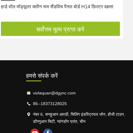
हार्ड वॉल मॉड्यूलर क्लीन रूम सैंडविच पैनल बोर्ड H14 फ़िल्टर दक्षता
या
म
सर्वोत्तम मूल्य प्राप्त करें
हमसे संपर्क करें
violaquan@dgync.com
86--18373128025
नंबर 6, सनहुआन आरडी, चिलिंग इंडस्ट्रियल जोन, हौजी टाउन,
डोंगगुआन सिटी, ग्वांगडोंग प्रांत, चीन