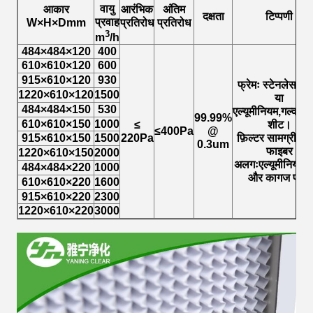
वायु
आकार
आरंभिक
अंतिम
दक्षता
टिप्पणी
प्रवाह
W×H×Dmm
प्रतिरोध
प्रतिरोध
3
m
/h
484×484×120
400
610×610×120
600
915×610×120
930
फ्रेमः स्टेनलेस स्
1220×610×120
1500
या
484×484×150
530
एल्यूमीनियम,गल्वाना
99.99%
610×610×150
1000
≤
शीट।
≤400Pa
@
915×610×150
1500
220Pa
फ़िल्टर सामग्रीःग्
0.3um
फाइबर
1220×610×150
2000
अलगःएल्यूमीनियम पन
484×484×220
1000
और कागज पन्नी
610×610×220
1600
915×610×220
2300
1220×610×220
3000