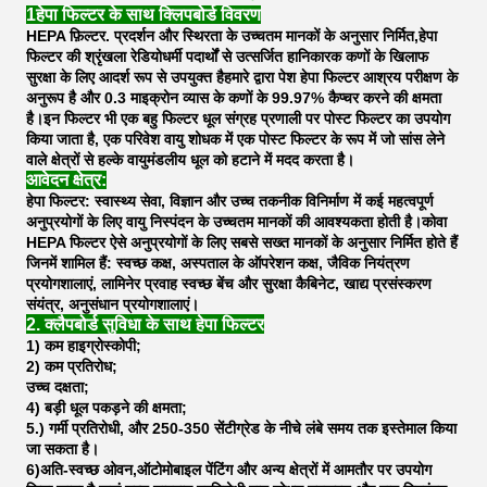
1हेपा फिल्टर के साथ क्लिपबोर्ड विवरण
HEPA फ़िल्टर. प्रदर्शन और स्थिरता के उच्चतम मानकों के अनुसार निर्मित,हेपा
फिल्टर की श्रृंखला रेडियोधर्मी पदार्थों से उत्सर्जित हानिकारक कणों के खिलाफ
सुरक्षा के लिए आदर्श रूप से उपयुक्त हैहमारे द्वारा पेश हेपा फिल्टर आश्रय परीक्षण के
अनुरूप है और 0.3 माइक्रोन व्यास के कणों के 99.97% कैप्चर करने की क्षमता
है।इन फिल्टर भी एक बहु फिल्टर धूल संग्रह प्रणाली पर पोस्ट फिल्टर का उपयोग
किया जाता है, एक परिवेश वायु शोधक में एक पोस्ट फिल्टर के रूप में जो सांस लेने
वाले क्षेत्रों से हल्के वायुमंडलीय धूल को हटाने में मदद करता है।
आवेदन क्षेत्र:
हेपा फिल्टर: स्वास्थ्य सेवा, विज्ञान और उच्च तकनीक विनिर्माण में कई महत्वपूर्ण
अनुप्रयोगों के लिए वायु निस्पंदन के उच्चतम मानकों की आवश्यकता होती है।कोवा
HEPA फिल्टर ऐसे अनुप्रयोगों के लिए सबसे सख्त मानकों के अनुसार निर्मित होते हैं
जिनमें शामिल हैं: स्वच्छ कक्ष, अस्पताल के ऑपरेशन कक्ष, जैविक नियंत्रण
प्रयोगशालाएं, लामिनेर प्रवाह स्वच्छ बेंच और सुरक्षा कैबिनेट, खाद्य प्रसंस्करण
संयंत्र, अनुसंधान प्रयोगशालाएं।
2. क्लैपबोर्ड सुविधा के साथ हेपा फिल्टर
1) कम हाइग्रोस्कोपी;
2) कम प्रतिरोध;
उच्च दक्षता;
4) बड़ी धूल पकड़ने की क्षमता;
5.) गर्मी प्रतिरोधी, और 250-350 सेंटीग्रेड के नीचे लंबे समय तक इस्तेमाल किया
जा सकता है।
6)अति-स्वच्छ ओवन,ऑटोमोबाइल पेंटिंग और अन्य क्षेत्रों में आमतौर पर उपयोग