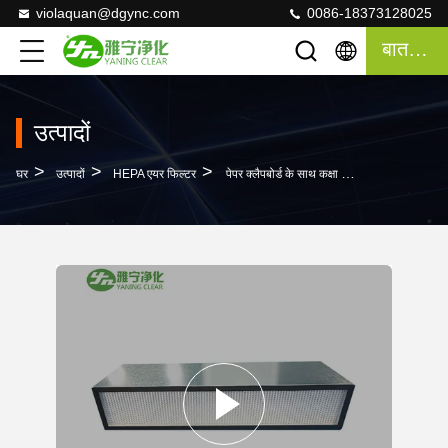
violaquan@dgync.com
0086-18373128025
बात करना
उत्पादों
>
>
>
घर
उत्पादों
HEPA एयर फिल्टर
पेपर क्लैपबोर्ड के साथ कक्षा 100 HEPA फ़िल्टर / डीप प्लेटेड HEPA फ़िल्टर