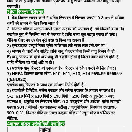
किया जाता है जहां उच्च तापमान प्रतिरोधी वायु शोधन उपकरण और वायु निस्पंदन
प्रणाली।
3हेपा फ़िल्टर विशेषताएं
1. हेपा फिल्टर स्वच्छ कमरे में अंतिम निस्पंदन है जिसका उपयोग 0.3um से अधिक
कणों को छानने के लिए किया जाता है।
2. फिल्टर मीडिया अल्ट्रा-पतले ग्लास फाइबर को अपनाता है, गर्म पिघलने वाला गोंद
प्रत्येक गुना में नियमित रूप से फैलाता है ताकि उच्च धूल मात्रा प्राप्त हो सके।
मीडिया क्षेत्र का उपयोग पूरी तरह से किया जा सकता है।
3) एनोडाइज्ड एल्यूमीनियम फ्रेम ताकि यह लंबे समय तक एंटी-जंग हो।
4) माध्यम के चारों ओर सीलेंट ताकि वायु फिल्टर बिना किसी वायु रिसाव के हो।
5) वायु फिल्टर के दोनों ओर धातु की स्क्रीन होती है जिसमें पावर कोटिंग होती है
ताकि मीडिया को कोई क्षति न हो।
6) प्रत्येक वायु फिल्टर को एक-एक हेपा फिल्टर से स्कैन करने के लिए लेजर।
7) HEPA फिल्टर दक्षता सीमाः H10, H11, H13, H14 95%-99.99995%
((EN1822).
प्रत्येक वायु फिल्टर के साथ एक परीक्षण रिपोर्ट होती है।
9) तकनीकी विनिर्देश: फ्लैंज प्रकार और बॉक्स प्रकार के आकार उपलब्ध हैं।
9-1: 610 मिमी x 610 मिमी x 150 मिमी + 290 मिमी; अनुकूलित आकार
उपलब्ध हैं; अनुरोध पर निस्पंदन रेटिंगः 0.3 माइक्रोन और अधिक; फ्रेम सामग्रीः
एसएस 304 / जीआई (गल्वानाइज्ड स्टील) / एल्यूमीनियम; निस्पंदन दक्षताः90
₹99. 9 %; फिल्टर मीडिया: ग्लास फाइबर मीडिया / स्पून बॉन्ड्ड पॉलिएस्टर
मीडिया.
4मानक मॉडल प्रौद्योगिकी पैरामीटर
नामित