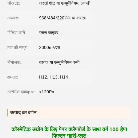
चौखटा::
जस्ती शीट या एल्यूमीनियम, लकड़ी
आकारः:
968*484*220मिमी या कस्टम
मीडिया छानें::
ग्लास फाइबर
हवा की मात्रा::
2000m³/एच
विभाजक::
कागज या एल्युमिनियम पन्नी
क्षमता::
H12, H13, H14
आरंभिक दबावpa::
<120Pa
उत्पाद का वर्णन
कॉस्मेटिक उद्योग के लिए पेपर क्लैपबोर्ड के साथ वर्ग 100 हेपा
फिल्टर गहरी-प्लट