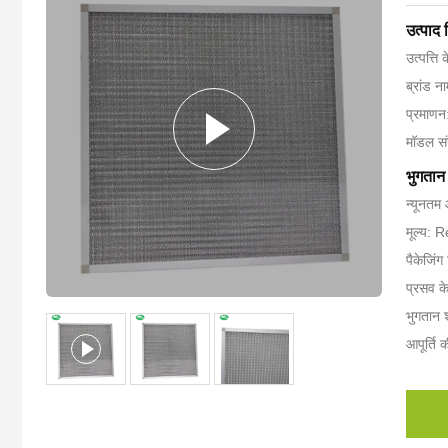
उत्पाद
उत्पत्ति 
ब्रांड 
प्रमाण
मॉडल सं
भुगतान 
न्यूनतम
मूल्य: 
पैकेजिंग
प्रसव 
भुगतान शर
आपूर्ति 