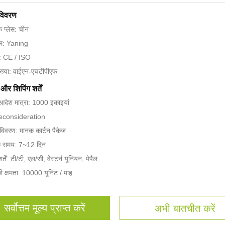
 विवरण
के प्लेस: चीन
नाम: Yaning
न: CE / ISO
ख्या: वाईएन-एचटीपीएफ
और शिपिंग शर्तें
 आदेश मात्रा: 1000 इकाइयां
Reconsideration
 विवरण: मानक कार्टन पैकेज
के समय: 7~12 दिन
्तें: टी/टी, एल/सी, वेस्टर्न यूनियन, पेपैल
की क्षमता: 10000 यूनिट / माह
सर्वोत्तम मूल्य प्राप्त करें
अभी बातचीत करें