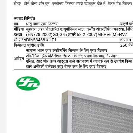
बीहड़, धोने योग्य और पुन: प्रयोज्य फिल्टर सबसे उपयुक्त होते हैं।मेटल मेश फिल्टर र
उत्पाद विनिर्देश
मद
धातु जाल एयर फिल्टर
बाहरी फ्
मीडिया
बहुपरत लहर विस्तारित एल्यूमीनियम जाल, क्रॉस ओवरलैपिंग व्यवस्था, विभिन्न 
दक्षता
(EN779:2002)G3,G4 (आशरे 52.2:2007)MERV6,MERV7
लौ रेटिंग
DIN53438 वर्ग F1
तापमान
फियानल प्रेशर ड्रॉप
250 पैस
सामान्य भवन एयर कंडीशनिंग सिस्टम के लिए एयर फिल्टर
औद्योगिक ग्रेड वेंटिलेशन सिस्टम के लिए प्राथमिक वायु निस्पंदन
आवेदन
एसिड, क्षार और उच्च आर्द्रता वाले वातावरण में व्यापक रूप से उपयोग किया
कार असेंबली वर्कशॉप स्प्रे वैक्स रूम के लिए एयर फिल्टर