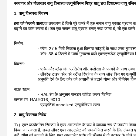
स्क्वायर और गोलाकार वायु विसारक एल्यूमीनियम मिश्र धातु छत दिशात्मक वायु रजिस
1. वायु विसारक विवरण
हवा को फैलाने वाला
एक उपकरण है जिसे पूरे कमरे में एक समान वायु प्रवाह प्रदान
बढ़ाने का काम करता है।जब एक समान वायु प्रवाह बनाए रखा जाता है, तो एक कमरे में ड्
निर्माण:
· फ़्रेम: 27.5 मिमी निकला हुआ किनारा चौड़ाई के साथ उच्च गुणवत्त
· कोर: 38.4 डिग्री में उच्च गुणवत्ता वाले एक्सट्रूडेड एल्यूमीनिय
विवरण:
· फ्रेम और ब्लेड जंग प्रतिरोध और कठोरता के फायदे के साथ उच्च गुण
· लौवरेड टाइप कोर को स्टील स्प्रिंग्स के साथ लोड किए गए एल्
अनुमति देने के लिए कोर को आसानी से हटाने योग्य और विनिमेय क
सतह खत्म:
· RAL रंग के अनुसार पाउडर कोटेड कलर फिनिश
मानक रंग: RAL9016, 9010
· प्राकृतिक anodized एल्यूमीनियम खत्म
2. वायु विसारक निषेध
1)। एयर कंडीशनिंग सिस्टम में एयर आउटलेट के रूप में व्यापक रूप से उपयोग किया ज
किया जा सकता है, डबल लौवर एयर आउटलेट को समायोजित करने के लिए लंबवत पृष्ठों
करें, सीमा को बदलने के लिए, एयर आउटलेट फ्रेम की चौड़ाई में दो प्रकार के चौड़े