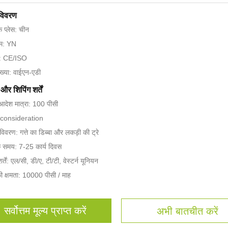
 विवरण
के प्लेस: चीन
नाम: YN
न: CE/ISO
ख्या: वाईएन-एडी
और शिपिंग शर्तें
 आदेश मात्रा: 100 पीसी
reconsideration
 विवरण: गत्ते का डिब्बा और लकड़ी की ट्रे
े समय: 7-25 कार्य दिवस
र्तें: एल/सी, डी/ए, टी/टी, वेस्टर्न यूनियन
की क्षमता: 10000 पीसी / माह
सर्वोत्तम मूल्य प्राप्त करें
अभी बातचीत करें