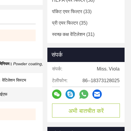
HEPA एयर फिल्टर
(58)
पॉकेट एयर फिल्टर
(33)
प्री एयर फिल्टर
(35)
स्वच्छ कक्ष वेंटिलेशन
(31)
संपर्क
ुमिनियम।
Powder coating,or other steel
पाउडर
संपर्क:
Miss. Viola
 वेंटिलेशन सिस्टम
टेलीफोन:
86--18373128025
आईएफ
अभी बातचीत करें