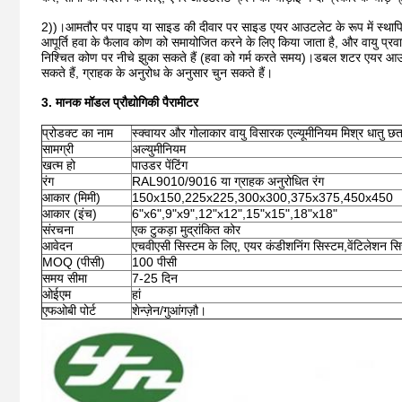
2))।आमतौर पर पाइप या साइड की दीवार पर साइड एयर आउटलेट के रूप में स्थापित
आपूर्ति हवा के फैलाव कोण को समायोजित करने के लिए किया जाता है, और वायु प्रव
निश्चित कोण पर नीचे झुका सकते हैं (हवा को गर्म करते समय)।डबल शटर एयर आउटले
सकते हैं, ग्राहक के अनुरोध के अनुसार चुन सकते हैं।
3. मानक मॉडल प्रौद्योगिकी पैरामीटर
प्रोडक्ट का नाम
स्क्वायर और गोलाकार वायु विसारक एल्यूमीनियम मिश्र धातु छत
सामग्री
अल्युमीनियम
खत्म हो
पाउडर पेंटिंग
रंग
RAL9010/9016 या ग्राहक अनुरोधित रंग
आकार (मिमी)
150x150,225x225,300x300,375x375,450x450
आकार (इंच)
6"x6",9"x9",12"x12",15"x15",18"x18"
संरचना
एक टुकड़ा मुद्रांकित कोर
आवेदन
एचवीएसी सिस्टम के लिए, एयर कंडीशनिंग सिस्टम,वेंटिलेशन सि
MOQ (पीसी)
100 पीसी
समय सीमा
7-25 दिन
ओईएम
हां
एफओबी पोर्ट
शेन्ज़ेन/गुआंगज़ौ।