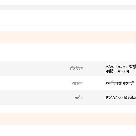
Aluminum .
एल्य
मीटरियल::
कोटिंग, या अन्य
आवेदन:
एचवीएचसी प्रणाली।
शर्तें::
EXW/एफओबी/सी