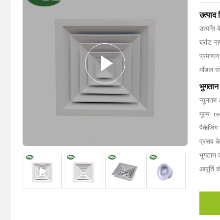
उत्पाद
उत्पत्ति 
ब्रांड 
प्रमाण
मॉडल सं
भुगतान 
न्यूनतम
मूल्य: 
पैकेजिंग
प्रसव क
भुगतान श
आपूर्ति 