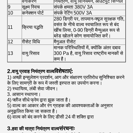
वर्गीकरण
नियंत्रण, वायु विनियमन, आउटपुट सिग्नल
9
सूक्ष्म स्विच
संपर्क क्षमता 380V 3A
10
कनेक्शन पोर्ट
संपर्क रेटिंग 500V 3A
280 डिग्री पर, तापमान-फ्यूज सुरक्षक गति,
वसंत के नीचे वाल्व स्वचालित रूप से बंद
11
क्रिया पद्धति
खींच लिया, 0-90 डिग्री मैन्युअल रूप से
ब्लेड खोलने कोण समायोजित करें।
12
रीसेट विधि
मैनुअल रीसेट
मानक परिस्थितियों में, क्योंकि अंतर दबाव
13
वायु रिसाव
300 Pa है, वायु रिसाव राष्ट्रीय मानकों से
कम है।
2.
विशेषताएं:
वायु प्रवाह नियंत्रण वाल्व
1) अच्छी इन्सुलेशन प्रदर्शन, आग और संक्षारण प्रतिरोध सुनिश्चित करने
के लिए सामग्री के रूप में जस्ती इस्पात का उपयोग करना।
2) स्थायित्व, लंबी सेवा जीवन।
3. आसान स्थापना।
4) फ्लैंज सीधे फ्रेम द्वारा झुक जाता है।
5) वाल्व का आकार और रंग ग्राहक की आवश्यकताओं के अनुसार
अनुकूलित किया जा सकता है।
6) वाल्व को बंद करने के लिए डीसी 24 वी शक्ति द्वारा
3.
संरचनाः
हवा की मात्रा नियंत्रण वाल्व