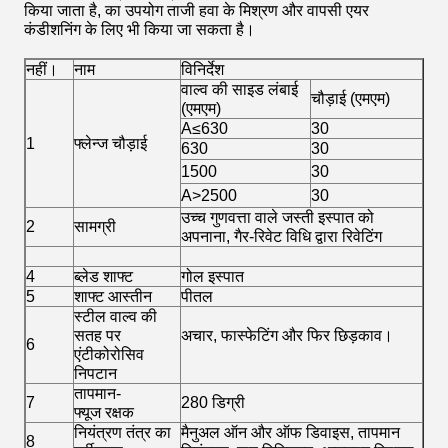
किया जाता है, का उपयोग ताजी हवा के मिश्रण और वापसी एयर
कंडीशनिंग के लिए भी किया जा सकता है।
नहीं।
नाम
विनिर्देश
वाल्व की साइड लंबाई
चौड़ाई (एमएम)
(एमएम)
A≤630
30
1
फ्लेन्ज चौड़ाई
630
30
1500
30
A>2500
30
उच्च गुणवत्ता वाले जस्ती इस्पात को
2
सामग्री
अपनाना, गैर-रिवेट विधि द्वारा रिवेटिंग
4
ब्लेड शाफ्ट
गोल इस्पात
5
शाफ्ट आस्तीन
पीतल
स्टील वाल्व की
सतह पर
अचार, फास्फेटिंग और फिर छिड़काव।
6
एंटीकोरोसिव
निपटान
तापमान-
7
280 डिग्री
फ्यूज रक्षक
नियंत्रण तंत्र का
मैनुअल ऑन और ऑफ डिवाइस, तापमान
8