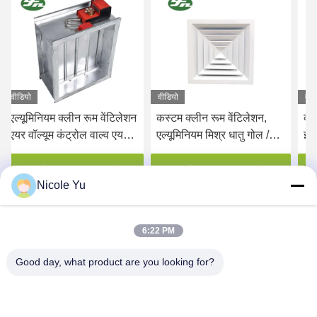
वीडियो
वीडियो
वीड
एल्यूमिनियम क्लीन रूम वेंटिलेशन
कस्टम क्लीन रूम वेंटिलेशन,
क्
एयर वॉल्यूम कंट्रोल वाल्व एयर
एल्यूमिनियम मिश्र धातु गोल /
इनल
डिफ्यूज़र डैम्पर
स्क्वायर छत एयर डिफ्यूज़र
एल्
एयर
सर्वोत्तम मूल्य प्राप्त करें
सर्वोत्तम मूल्य प्राप्त करें
Nicole Yu
6:22 PM
Good day, what product are you looking for?
HONGKONG YANING PURIFICATION
INDUSTRIAL CO.,LIMITED