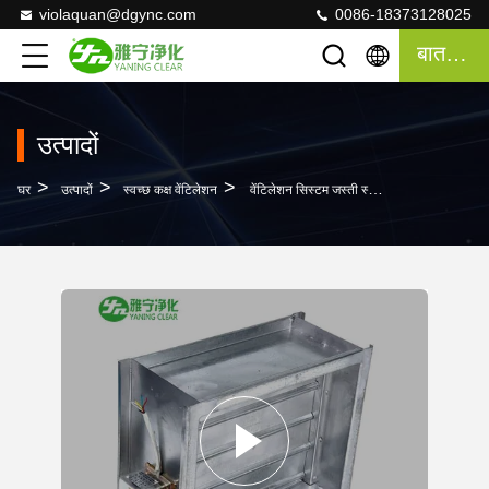
violaquan@dgync.com
0086-18373128025
बात करना
उत्पादों
>
>
>
घर
उत्पादों
स्वच्छ कक्ष वेंटिलेशन
वेंटिलेशन सिस्टम जस्ती स्टील एयर वॉल्यूम एयर डक्टिंग में वाल्व को नियंत्रित करता है