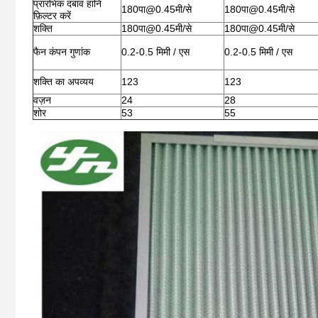
प्रारंभिक दबाव हानि
180पा@0.45मी/से
180पा@0.45मी/से
फ़िल्टर करें
शक्ति
180पा@0.45मी/से
180पा@0.45मी/से
फैन कंपन गुणांक
0.2-0.5 मिमी / एस
0.2-0.5 मिमी / एस
शक्ति का अपव्यय
123
123
वज़न
24
28
शोर
53
55