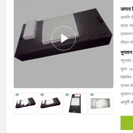
उत्पाद
उत्पत्ति 
ब्रांड 
प्रमाण
मॉडल स
भुगतान 
न्यूनतम 
मूल्य: 
पैकेजिंग
प्रसव क
भुगतान श
आपूर्ति 