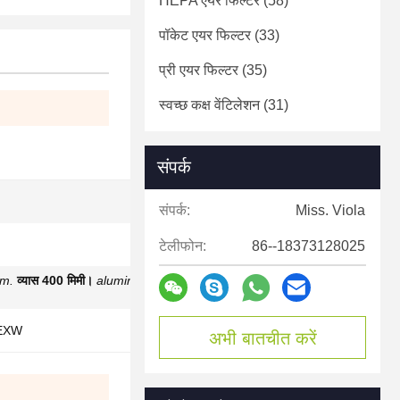
HEPA एयर फिल्टर
(58)
पॉकेट एयर फिल्टर
(33)
प्री एयर फिल्टर
(35)
स्वच्छ कक्ष वेंटिलेशन
(31)
संपर्क
संपर्क:
Miss. Viola
टेलीफोन:
86--18373128025
m.
व्यास 400 मिमी।
aluminum impeller
एल्यूमीनियम
/EXW
अभी बातचीत करें