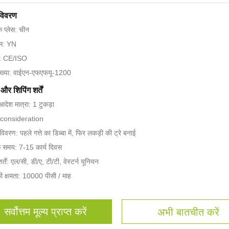
 विवरण
के प्लेस: चीन
नाम: YN
न: CE/ISO
ंख्या: वाईएन-एफएफयू-1200
और शिपिंग शर्तें
आदेश मात्रा: 1 टुकड़ा
reconsideration
 विवरण: पहले गत्ते का डिब्बा में, फिर लकड़ी की ट्रे बनाई
े समय: 7-15 कार्य दिवस
र्तें: एल/सी, डी/ए, टी/टी, वेस्टर्न यूनियन
की क्षमता: 10000 पीसी / माह
सर्वोत्तम मूल्य प्राप्त करें
अभी बातचीत करें