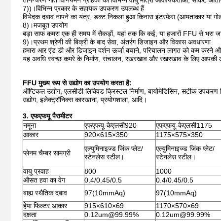
तीन-चरण गति विनियमन ग्राहकों की विभिन्न वायु मात्रा आवश्यकताओं, सॉकेट आंतर
7))।विभिन्न प्रकार के सहायक उपकरण उपलब्ध हैं
विभेदक दबाव नापने का यंत्र, डक्ट निकला हुआ किनारा इंटरफ़ेस (आयताकार या गोल
8)।मजबूत उपयोग
बड़ा साफ कमरा एक ही समय में सैकड़ों, यहां तक ​​कि कई, या हजारों FFU से भरा 
9)।प्रथम श्रेणी की बिक्री के बाद सेवा, अंतरंग डिजाइन और विकास अवधारणा
हमारा आर एंड डी और डिजाइन दर्शन ऊर्जा बचाने, परिचालन लागत को कम करने और
यह अवधि स्वच्छ कमरे के निर्माण, संचालन, रखरखाव और रखरखाव के लिए आपकी 
FFU मुख्य रूप से उद्योग का उपयोग करता है:
ऑप्टिकल उद्योग, एलसीडी लिक्विड क्रिस्टल निर्माण, बायोमेडिसिन, सटीक उपकरण निर्म
उद्योग, इलेक्ट्रॉनिक्स कारखाना, प्रयोगशाला, आदि।
3. एफएफयू पैरामीटर
नमूना
एफएफयू-केएलसी920
एफएफयू-केएलसी1175
आकार
920×615×350
1175×575×350
एल्युमिनाइज्ड जिंक प्लेट/
एल्युमिनाइज्ड जिंक प्लेट/
प्लेनम चैम्बर सामग्री
स्टेनलेस स्टील।
स्टेनलेस स्टील।
वायु प्रवाह
800
1000
औसत हवा का वेग
0.4/0.45/0.5
0.4/0.45/0.5
बाह्य स्थैतिक दबाव
97(10mmAq)
97(10mmAq)
हेपा फिल्टर आकार
915×610×69
1170×570×69
दक्षता
0.12um@99.99%
0.12um@99.99%