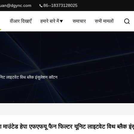
quan@dgync.com
86--18373128025
वीआर दिखाएँ
हमारे बारे में
समाचार
सभी मामलों
ूनिट लाइटवेट विथ ब्लैक इंसुलेशन कॉटन
ग माउंटेड हेपा एफएफयू फैन फिल्टर यूनिट लाइटवेट विथ ब्लैक इ