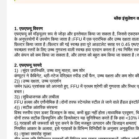
ब्लैक इंसुलेशन 
1. एफएफयू विवरण
एफएफयू को मॉड्यूलर रूप से जोड़ा और इस्तेमाल किया जा सकता है, जिससे एफएफयू 
के अनुप्रयोगों में उपयोग किया जाता है।FFU में एक प्रारंभिक और उच्च दक्षता वाला
फ़िल्टर किया जाता है।फ़िल्टर की गई स्वच्छ हवा पूरे आउटलेट सतह पर 0.45 एम/एस
स्वच्छता स्तरों के लिए उच्च गुणवत्ता वाली स्वच्छ हवा प्रदान करता है।नव निर्मित 
और कंपन को कम किया जा सकता है, और लागत को बहुत कम किया जा सकता है।स्
2. एफएफयू फायदे
1) ।सुंदर उपस्थिति, उच्च वायु मात्रा, कम शोर
कंप्यूटर ने कैबिनेट, थ्री-स्टेज वेरिएबल स्पीड टर्बो फैन, उच्च दक्षता और कम श
2))।उच्च दक्षता, उच्च प्रदर्शन
जर्मन NiKi प्रशंसक को अपनाते हुए, FFU में प्रथम श्रेणी की गुणवत्ता और स्थि
बचत।
3))।सुविधाजनक और लचीला
FFU हल्का और एर्गोनोमिक है।दोनों तरफ स्टेनलेस स्टील ले जाने वाले हैंडल इंस्ट
4))।सटीक आंतरिक संरचना
विश्व स्तरीय एयर डक्ट डिजाइन के साथ, कभी बूढ़ा नहीं होता।माध्यमिक प्रदूषण,
दोनों तरफ सटीक डिफ्यूजिंग और डिफ्लेक्टर यह सुनिश्चित करते हैं कि हवा <10%
5).ग्राहकों की जरूरतों को पूरा करने के लिए मजबूत उत्पादन और डिजाइन क्षमताएं
नियमित आकार के अलावा, इसे ग्राहकों के विभिन्न विनिर्देशों के अनुसार अनुकूल
6)।सुरक्षा समारोह सुरक्षा