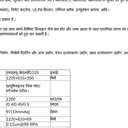
िक बीमा, सुरक्षित और विश्वसनीय, मोटर ओवरहीटिंग, ओवरलोड, ओवरवॉल्टेज सुरक्षा को पूरा 
ाकार), रिमोट कंट्रोल, ULPA फ़िल्टर, टर्मिनल ब्लॉक, इन्सुलेशन कपास, आदि।
जा सकता है।
 एक साफ कमरे-विशिष्ट डिजाइन जैसे कम शोर और उच्च दक्षता के साथ प्रारंभिक लागत को
आवश्यकताओं को पूरा कर सकती है।
ाण, पीसीबी प्रिंटिंग और अन्य उद्योग, वेफर प्रसंस्करण उद्योग, खाद्य प्रसंस्करण उद्योग, अ
एफएफयू-केएलसी1225
इकाई
1225×615×350
मिमी
एल्युमिनाइज्ड जिंक प्लेट/
स्टेनलेस स्टील।
1200
एम3/एच
/0.4/0.45/0.5
एमएस
97(10mmAq)
देहात
1220×610×69
मिमी
0.12um@99.99%