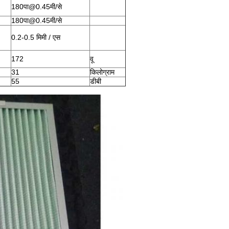
180पा@0.45मी/से
180पा@0.45मी/से
0.2-0.5 मिमी / एस
172
वू
31
किलोग्राम
55
डीबी