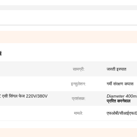
ई
सामग्री:
जस्ती इस्पात
इन्सुलेशन:
गर्मी संरक्षण कपास
 एसी सिंगल फेज 220V/380V
Diameter 400m
प्रशंसक:
प्ररित करनेवाल
मामले:
एफओबी/सीआईएफ