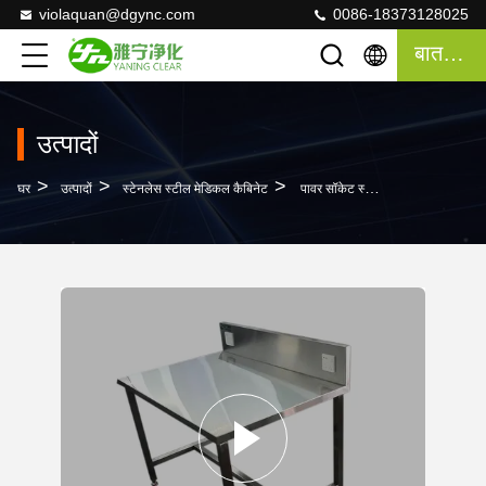
violaquan@dgync.com
0086-18373128025
बात करना
उत्पादों
>
>
>
घर
उत्पादों
स्टेनलेस स्टील मेडिकल कैबिनेट
पावर सॉकेट स्टेनलेस स्टील 1500 * 600 * 850 मिमी हेवी ड्यूटी वर्क टेबल