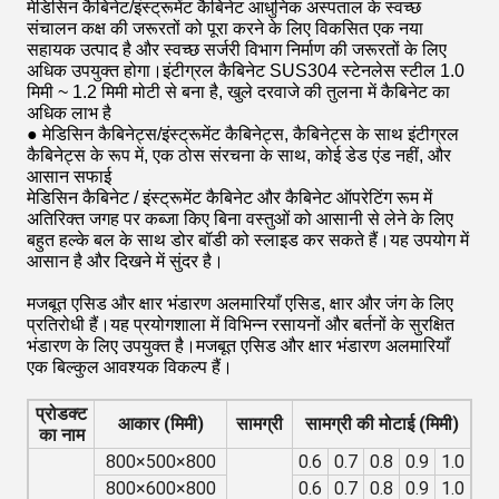
मेडिसिन कैबिनेट/इंस्ट्रूमेंट कैबिनेट आधुनिक अस्पताल के स्वच्छ
संचालन कक्ष की जरूरतों को पूरा करने के लिए विकसित एक नया
सहायक उत्पाद है और स्वच्छ सर्जरी विभाग निर्माण की जरूरतों के लिए
अधिक उपयुक्त होगा।इंटीग्रल कैबिनेट SUS304 स्टेनलेस स्टील 1.0
मिमी ~ 1.2 मिमी मोटी से बना है, खुले दरवाजे की तुलना में कैबिनेट का
अधिक लाभ है
● मेडिसिन कैबिनेट्स/इंस्ट्रूमेंट कैबिनेट्स, कैबिनेट्स के साथ इंटीग्रल
कैबिनेट्स के रूप में, एक ठोस संरचना के साथ, कोई डेड एंड नहीं, और
आसान सफाई
मेडिसिन कैबिनेट / इंस्ट्रूमेंट कैबिनेट और कैबिनेट ऑपरेटिंग रूम में
अतिरिक्त जगह पर कब्जा किए बिना वस्तुओं को आसानी से लेने के लिए
बहुत हल्के बल के साथ डोर बॉडी को स्लाइड कर सकते हैं।यह उपयोग में
आसान है और दिखने में सुंदर है।
मजबूत एसिड और क्षार भंडारण अलमारियाँ एसिड, क्षार और जंग के लिए
प्रतिरोधी हैं।यह प्रयोगशाला में विभिन्न रसायनों और बर्तनों के सुरक्षित
भंडारण के लिए उपयुक्त है।मजबूत एसिड और क्षार भंडारण अलमारियाँ
एक बिल्कुल आवश्यक विकल्प हैं।
प्रोडक्ट
आकार (मिमी)
सामग्री
सामग्री की मोटाई (मिमी)
का नाम
800×500×800
0.6
0.7
0.8
0.9
1.0
800×600×800
0.6
0.7
0.8
0.9
1.0
वि