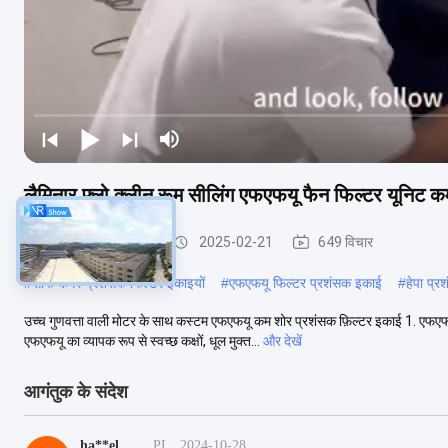
लैमिनार फ्लो क्लीन रूम सीलिंग एफएफयू फैन फिल्टर यूनिट 
FFU फैन फ़िल्टर यूनिट
2025-02-21
649 विचार
#
साफ कमरे प्रशंसक फिल्टर इकाइयों
#
एफएफयू फिल्टर प्रशंसक इकाई
#
हेपा प्
उच्च गुणवत्ता वाली मोटर के साथ कस्टम एफएफयू कम शोर प्रशंसक फ़िल्टर इकाई 1. एफए
एफएफयू का व्यापक रूप से स्वच्छ कक्षों, धूल मुक्त...
और देखें
आगंतुक के संदेश
ha**el
PL
2024-10-28