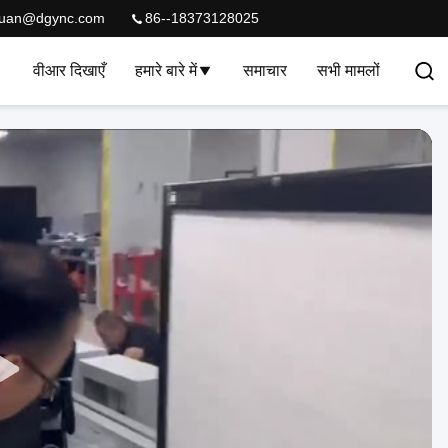
quan@dgync.com
86--18373128025
वीआर दिखाएँ
हमारे बारे में
समाचार
सभी मामलों