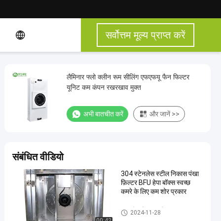
सर्वोत्तम मूल्य प्राप्त करें
लैमिनार फ्लो क्लीन रूम सीलिंग एफएफयू फैन फिल्टर
यूनिट कम कंपन रखरखाव मुक्त
अभी बातचीत करें
और जानें >>
संबंधित वीडियो
304 स्टेनलेस स्टील निकास पंखा
फ़िल्टर BFU हेपा बॉक्स स्वच्छ
कमरे के लिए कम शोर प्रकार
FFU फैन फ़िल्टर यूनिट
2024-11-28
00:42