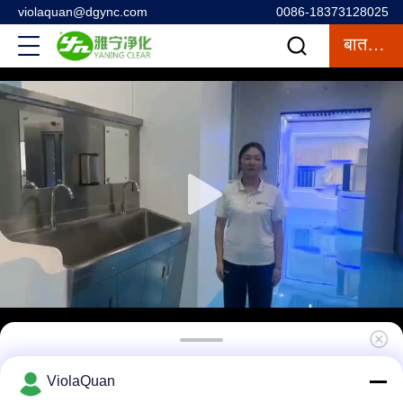
violaquan@dgync.com
0086-18373128025
बात करना
मल्टी स्टेशन मेडिकल हैंड वॉश सिंक, फुट पेडल ऑपरेटेड हैंड
ViolaQuan
वॉश सिंक