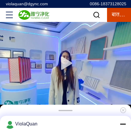
violaquan@dgync.com
0086-18373128025
बात करना
एल्यूमिनियम वायर मेष औद्योगिक वायु फ़िल्टर, धूल पैनल प्लेटेड
ViolaQuan
मीडिया फ़िल्टर एचवीएसी