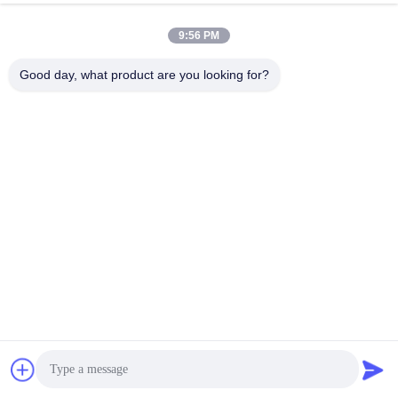
अभी बातचीत करें
जांच भेजें
9:56 PM
#
प्लीटेड पैनल फिल्टर
#
प्राइमरी एयर फिल्टर
#
इंडस्ट्रियल एयर फिल्टर;
Good day, what product are you looking for?
प्री एयर फिल्टर
2024-10-26
319 विचार
एल्यूमिनियम वायर मेष औद्योगिक एचवीएसी धूल पैनल प्लेटेड मीडिया प्राथमिक एयर फिल्टर यानिंग
प्लीटेड फिल्टर अत्यंत बहुमुखी हैं जो वस्तुतः किसी भी एप्लिकेशन में इंस्टॉलेशन की अनुमति देते हैं
याएयर-हैंडिंग ...
और देखें
आगंतुक के संदेश
संदेश छोड़ें
अभी तक कोई सार्वजनिक टिप्पणी नहीं