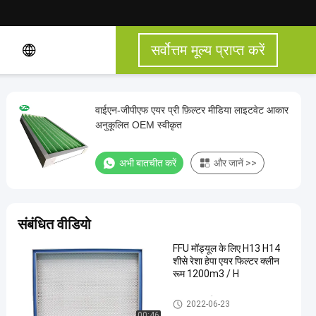
सर्वोत्तम मूल्य प्राप्त करें
वाईएन-जीपीएफ एयर प्री फ़िल्टर मीडिया लाइटवेट आकार
अनुकूलित OEM स्वीकृत
अभी बातचीत करें
और जानें >>
संबंधित वीडियो
FFU मॉड्यूल के लिए H13 H14
शीसे रेशा हेपा एयर फिल्टर क्लीन
रूम 1200m3 / H
HEPA एयर फिल्टर
2022-06-23
00:46