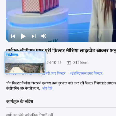
वाईएन-जीपीएफ एयर प्री फ़िल्टर मीडिया लाइटवेट आकार अ
प्री एयर फिल्टर
2024-10-26
319 विचार
#
प्लीटेड पैनल फिल्टर
#
प्राइमरी एयर फिल्टर
#
इंडस्ट्रियल एयर फिल्टर;
चीन फिल्टर निर्माता कारखाने प्रत्यक्ष उच्च गुणवत्ता वाले एयर प्री फिल्टर विशेषताएं: लागत 
कंडीशनिंग और केंद्रीकृत वे...
और देखें
आगंतुक के संदेश
अभी तक कोई सार्वजनिक टिप्पणी नहीं