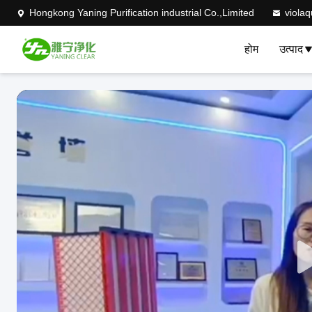
Hongkong Yaning Purification industrial Co.,Limited
viola
होम
उत्पाद