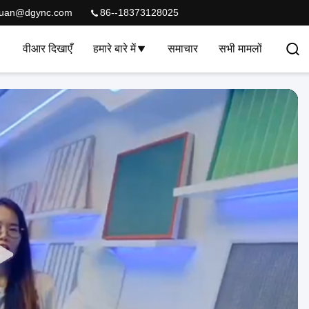
quan@dgync.com
86--18373128025
वीआर दिखाएँ
हमारे बारे में
समाचार
सभी मामलों