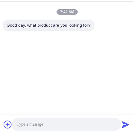
अभी बातचीत करें
जांच भेजें
7:42 AM
#
लामिना का प्रवाह बूथ
#
वितरण बूथ
#
फिल्टर सफाई बूथ
Good day, what product are you looking for?
स्वच्छ कक्ष बूथ
2024-10-28
459 विचार
कस्टम मेड बेलारूस फार्मास्युटिकल इंडस्ट्री क्लीनरूम मॉड्यूलर स्वच्छ बूथ/कक्षउत्पाद विवरण
1परिचय: स्वच्छ कक्ष एक प्रकार का वायु शुद्धिकरण उपकरण है जो आंशिक शुद्धिकरण वातावरण
प्रदान करता है। विभिन्न हस्...
और देखें
आगंतुक के संदेश
संदेश छोड़ें
अभी तक कोई सार्वजनिक टिप्पणी नहीं