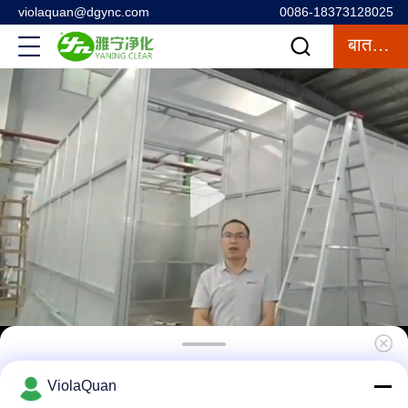
violaquan@dgync.com
0086-18373128025
बात करना
वर्टिकल फार्मास्युटिकल डिस्पेंसिंग बूथ, मॉड्यूलर क्लीन रूम
ViolaQuan
आसानी से ले जाया गया