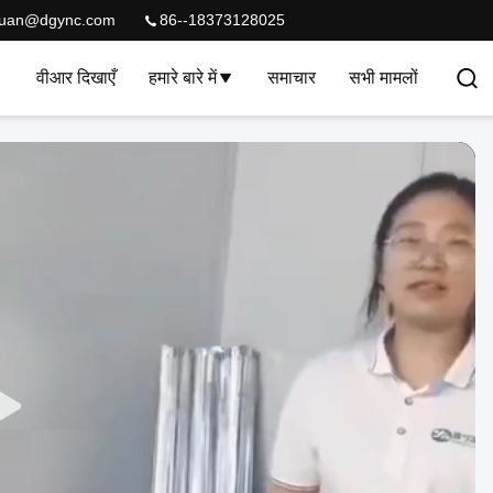
quan@dgync.com
86--18373128025
वीआर दिखाएँ
हमारे बारे में
समाचार
सभी मामलों