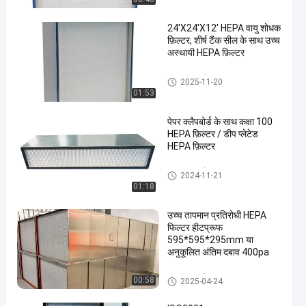
24'X24'X12' HEPA वायु शोधक
फ़िल्टर, शीर्ष टैंक सील के साथ उच्च
अस्थायी HEPA फ़िल्टर
HEPA एयर फिल्टर
2025-11-20
01:53
पेपर क्लैपबोर्ड के साथ कक्षा 100
HEPA फ़िल्टर / डीप प्लेटेड
HEPA फ़िल्टर
HEPA एयर फिल्टर
2024-11-21
01:18
उच्च तापमान प्रतिरोधी HEPA
फिल्टर हीटप्रूफ
595*595*295mm या
अनुकूलित अंतिम दबाव 400pa
HEPA एयर फिल्टर
00:58
2025-04-24