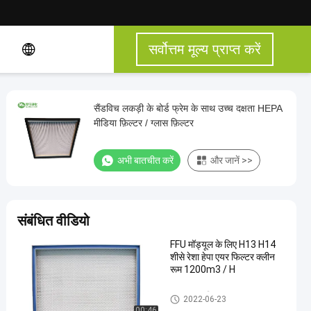
सर्वोत्तम मूल्य प्राप्त करें
सैंडविच लकड़ी के बोर्ड फ्रेम के साथ उच्च दक्षता HEPA
मीडिया फ़िल्टर / ग्लास फ़िल्टर
अभी बातचीत करें
और जानें >>
संबंधित वीडियो
FFU मॉड्यूल के लिए H13 H14
शीसे रेशा हेपा एयर फिल्टर क्लीन
रूम 1200m3 / H
HEPA एयर फिल्टर
2022-06-23
00:46