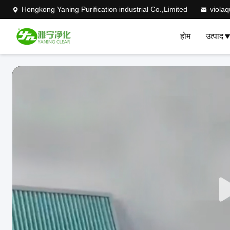
Hongkong Yaning Purification industrial Co.,Limited
viola
होम
उत्पाद