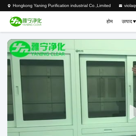
Hongkong Yaning Purification industrial Co.,Limited
viola
होम
उत्पाद