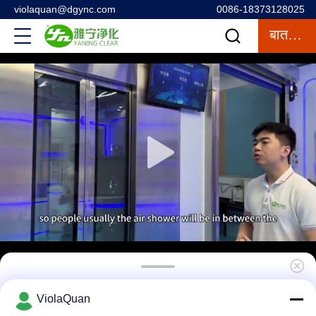
violaquan@dgync.com
0086-18373128025
बात करना
डबल डोर क्लीनरूम एयर शावर पूरी तरह से स्वचालित नियंत्रण
ViolaQuan
1500 * 2000 * 2050 मिमी