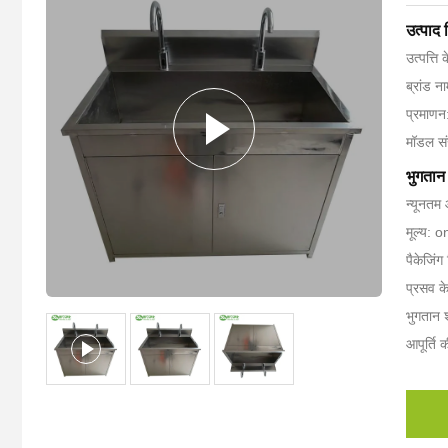
उत्पाद
उत्पत्ति 
ब्रांड 
प्रमाण
मॉडल सं
भुगतान 
न्यूनतम 
मूल्य: 
पैकेजिंग
प्रसव क
भुगतान शर
आपूर्ति 