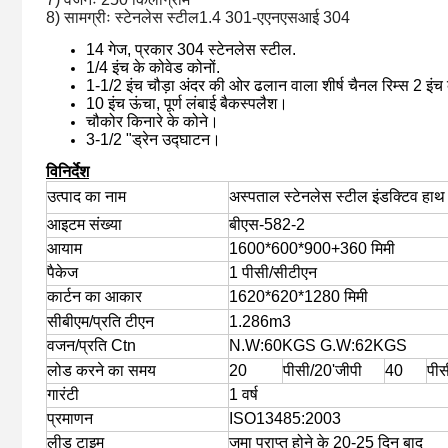
8) सामग्रीः स्टेनलेस स्टील1.4 301-एएनएसआई 304
14 गेज, प्रकार 304 स्टेनलेस स्टील.
1/4 इंच के कोवेड कोनों.
1-1/2 इंच चौड़ा अंदर की ओर ढलान वाला शीर्ष चैनल रिम्स 2 इंच
10 इंच ऊंचा, पूर्ण लंबाई बैकस्पलैश।
चौकोर किनारे के कोने।
3-1/2 "ड्रेन उद्घाटन।
विनिर्देश
उत्पाद का नाम
अस्पताल स्टेनलेस स्टील इंडक्टिव हाथ
आइटम संख्या
बीएस-582-2
आयाम
1600*600*900+360 मिमी
पैकेज
1 पीसी/सीटीएन
कार्टन का आकार
1620*620*1280 मिमी
सीबीएम/प्रति टीएन
1.286m3
वजन/प्रति Ctn
N.W:60KGS G.W:62KGS
लोड करने का समय
20
पीसी/20'जीपी
40
पीस
गारंटी
1 वर्ष
प्रमाणन
ISO13485:2003
लीड टाइम
जमा प्राप्त होने के 20-25 दिन बाद