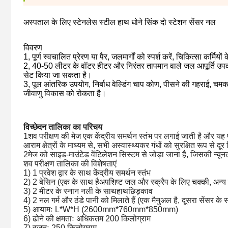
अस्पताल के लिए स्टेनलेस स्टील हाथ धोने सिंक दो स्टेशन सेंसर नल
विवरण
1, पूर्ण स्वचालित प्रेरण या पैर, जलमार्गों को स्पर्श करें, चिकित्सा कर्मि
2, 40-50 लीटर के वॉटर हीटर और निरंतर तापमान वाले जल आपूर्ति उपकर
सेट किया जा सकता है।
3, पूल आंतरिक उपयोग, निर्बाध वेल्डिंग चाप कोण, पीसने की गहराई, च
जीवाणु विकास को रोकता है।
विच्छेदन तालिका का परिचय
1शव परीक्षण की मेज एक केंद्रीय समर्थन स्तंभ पर लगाई जाती है और यह 
आराम क्षेत्रों के माध्यम से, सभी अस्वास्थ्यकर गंधों को सुरक्षित रूप से दू
2मेज को साइड-माउंटेड वेंटिलेशन सिस्टम से जोड़ा जाना है, जिसकी न्य
शव परीक्षण तालिका की विशेषताएं
1) 1 प्रवेश द्वार के साथ केंद्रीय समर्थन स्तंभ
2) 2 बेसिन (एक के साथ है
अपशिष्ट जल और स्क्रैप के लिए चक्की, अन्य स
3) 2 मीटर के स्नान नली के साथ
हाथ
छिड़काव
4) 2 नल गर्म और ठंडे पानी को मिलाते हैं (एक मैनुअल है, दूसरा सेंसर के 
5) आयामः L*W*H (2600mm*760mm*850mm)
6) ढोने की क्षमताः अधिकतम 200 किलोग्राम
7) वजनः 250 किलोग्राम