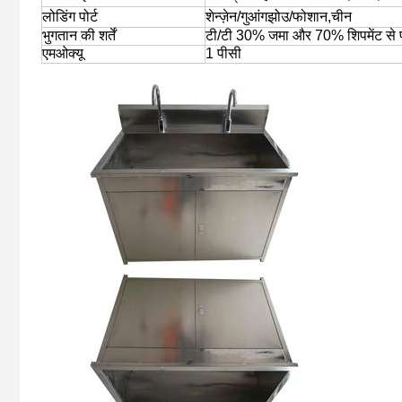
लोडिंग पोर्ट
शेन्ज़ेन/गुआंगझोउ/फोशान,चीन
भुगतान की शर्तें
टी/टी 30% जमा और 70% शिपमेंट से प
एमओक्यू
1 पीसी