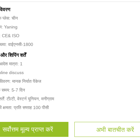
 विवरण
के प्लेस: चीन
नाम: Yaning
न: CE& ISO
ख्या: वाईएनसी-1800
और शिपिंग शर्तें
आदेश मात्रा: 1
online discuss
 विवरण: मानक निर्यात पैकेज
े समय: 5-7 दिन
्तें: टी/टी, वेस्टर्न यूनियन, मनीग्राम
की क्षमता: प्रति सप्ताह 100 पीसी
सर्वोत्तम मूल्य प्राप्त करें
अभी बातचीत करें