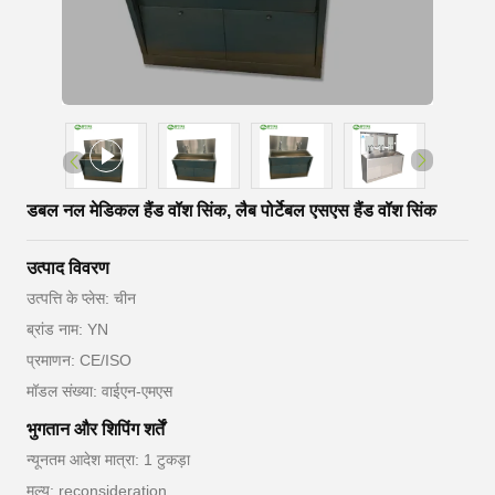
डबल नल मेडिकल हैंड वॉश सिंक, लैब पोर्टेबल एसएस हैंड वॉश सिंक
उत्पाद विवरण
उत्पत्ति के प्लेस: चीन
ब्रांड नाम: YN
प्रमाणन: CE/ISO
मॉडल संख्या: वाईएन-एमएस
भुगतान और शिपिंग शर्तें
न्यूनतम आदेश मात्रा: 1 टुकड़ा
मूल्य: reconsideration