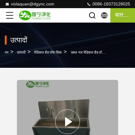
violaquan@dgync.com
0086-18373128025
बात करना
उत्पादों
>
>
>
घर
उत्पादों
मेडिकल हैंड वॉश सिंक
डबल नल मेडिकल हैंड वॉश सिंक, लैब पोर्टेबल एसएस हैंड वॉश सिंक