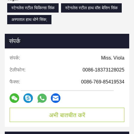
स्टेनलेस स्टील चिकित्सा सिंक
स्टेनलेस स्टील हाथ वॉश बेसिन सिंक
अस्पताल हाथ धोने सिंक;
संपर्क
संपर्क:
Miss. Viola
टेलीफोन:
0086-18373128025
फैक्स:
0086-769-85419534
अभी बातचीत करें