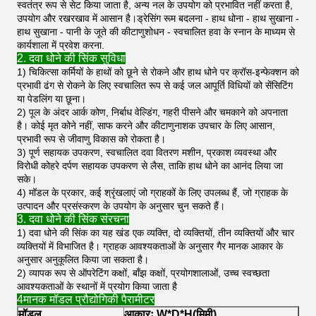
स्वतंत्र रूप से सेट किया जाता है, अन्य नल के उपयोग को प्रभावित नहीं करता है,
उपयोग और रखरखाव में आसान है।ड्रेसिंग रूम बदलना - हाथ धोना - हाथ सुखाना -
हाथ सुखाना - पानी के जूते की कीटाणुशोधन - स्वचालित हवा के स्नान के माध्यम से
कार्यशाला में प्रवेश करना.
2. दवा धोने की सिंक सुविधा
1) चिकित्सा कर्मियों के हाथों को छूने से रोकने और हाथ धोने पर क्रॉस-इन्फेक्शन को
प्रभावी ढंग से रोकने के लिए स्वचालित रूप से कई जल आपूर्ति विधियों को सेंसिटिंग
या पेडलिंग या छूना।
2) पूल के अंदर आर्क कोण, निर्बाध वेल्डिंग, गहरी पीसने और चमकाने को अपनाता
है। कोई मृत कोने नहीं, साफ करने और कीटाणुनाशक उपचार के लिए आसान,
प्रभावी रूप से जीवाणु विकास को रोकता है।
3) पूर्ण सहायक उपकरण, स्वचालित दवा वितरण मशीन, प्रकाश व्यवस्था और
विरोधी कोहरे दर्पण सहायक उपकरण से लैस, ताकि हाथ धोने का आनंद लिया जा
सके।
4) मॉडल के प्रकार, कई श्रृंखलाएं जो ग्राहकों के लिए उपलब्ध हैं, जो ग्राहक के
उत्पादन और प्रसंस्करण के उपयोग के अनुसार चुन सकते हैं।
3. दवा धोने की सिंक संरचना
1) दवा धोने की सिंक का यह खंड एक व्यक्ति, दो व्यक्तियों, तीन व्यक्तियों और चार
व्यक्तियों में विभाजित है। ग्राहक आवश्यकताओं के अनुसार गैर मानक आकार के
अनुसार अनुकूलित किया जा सकता है।
2) व्यापक रूप से ऑपरेटिंग कक्षों, बाँझ कक्षों, प्रयोगशालाओं, उच्च स्वच्छता
आवश्यकताओं के स्थानों में प्रयोग किया जाता है
4मानक मॉडल प्रौद्योगिकी पैरामीटर
मॉडल
आकारः W*D*H(मिमी)