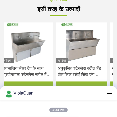
इसी तरह के उत्पादों
वीडियो
वीडियो
टैप के साथ
अनुकूलित स्टेनलेस स्टील हैंड
नल के साथ कस्टम स्
लेस स्टील हैंड
वॉश सिंक रसोई सिंक जंग
स्टेनलेस स्टील हैंड व
रें
प्रतिरोधी टिकाऊ
य प्राप्त करें
सर्वोत्तम मूल्य प्राप्त करें
सर्वोत्तम मूल्य प्राप
ViolaQuan
4:34 PM