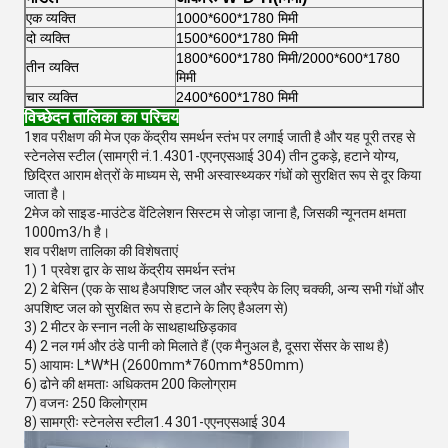
एक व्यक्ति
1000*600*1780 मिमी
दो व्यक्ति
1500*600*1780 मिमी
1800*600*1780 मिमी/2000*600*1780
तीन व्यक्ति
मिमी
चार व्यक्ति
2400*600*1780 मिमी
विच्छेदन तालिका का परिचय
1शव परीक्षण की मेज एक केंद्रीय समर्थन स्तंभ पर लगाई जाती है और यह पूरी तरह से
स्टेनलेस स्टील (सामग्री नं.1.4301-एएनएसआई 304) तीन टुकड़े, हटाने योग्य,
छिद्रित आराम क्षेत्रों के माध्यम से, सभी अस्वास्थ्यकर गंधों को सुरक्षित रूप से दूर किया
जाता है।
2मेज को साइड-माउंटेड वेंटिलेशन सिस्टम से जोड़ा जाना है, जिसकी न्यूनतम क्षमता
1000m3/h है।
शव परीक्षण तालिका की विशेषताएं
1) 1 प्रवेश द्वार के साथ केंद्रीय समर्थन स्तंभ
2) 2 बेसिन (एक के साथ है
अपशिष्ट जल और स्क्रैप के लिए चक्की, अन्य सभी गंधों और
अपशिष्ट जल को सुरक्षित रूप से हटाने के लिए है
अलग से)
3) 2 मीटर के स्नान नली के साथ
हाथ
छिड़काव
4) 2 नल गर्म और ठंडे पानी को मिलाते हैं (एक मैनुअल है, दूसरा सेंसर के साथ है)
5) आयामः L*W*H (2600mm*760mm*850mm)
6) ढोने की क्षमताः अधिकतम 200 किलोग्राम
7) वजनः 250 किलोग्राम
8) सामग्रीः स्टेनलेस स्टील1.4 301-एएनएसआई 304