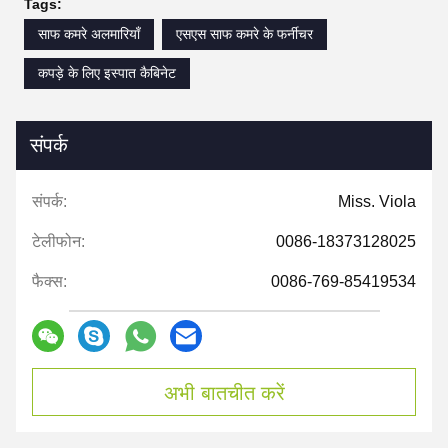
Tags:
साफ कमरे अलमारियाँ
एसएस साफ कमरे के फर्नीचर
कपड़े के लिए इस्पात कैबिनेट
संपर्क
संपर्क:
Miss. Viola
टेलीफोन:
0086-18373128025
फैक्स:
0086-769-85419534
अभी बातचीत करें