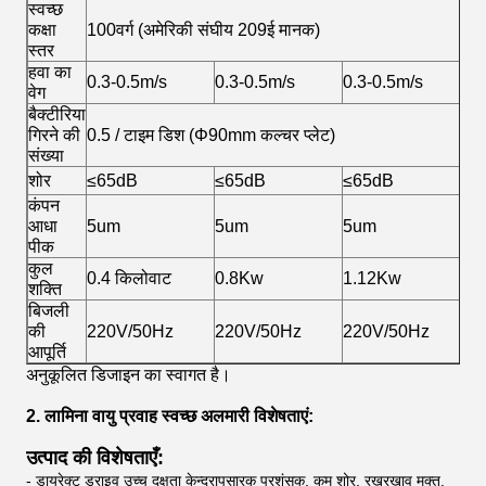
स्वच्छ
कक्षा
100वर्ग (अमेरिकी संघीय 209ई मानक)
स्तर
हवा का
0.3-0.5m/s
0.3-0.5m/s
0.3-0.5m/s
वेग
बैक्टीरिया
गिरने की
0.5 / टाइम डिश (Φ90mm कल्चर प्लेट)
संख्या
शोर
≤65dB
≤65dB
≤65dB
कंपन
आधा
5um
5um
5um
पीक
कुल
0.4 किलोवाट
0.8Kw
1.12Kw
शक्ति
बिजली
की
220V/50Hz
220V/50Hz
220V/50Hz
आपूर्ति
अनुकूलित डिजाइन का स्वागत है।
2. लामिना वायु प्रवाह स्वच्छ अलमारी विशेषताएं:
उत्पाद की विशेषताएँ:
- डायरेक्ट ड्राइव उच्च दक्षता केन्द्रापसारक प्रशंसक, कम शोर, रखरखाव मुक्त,