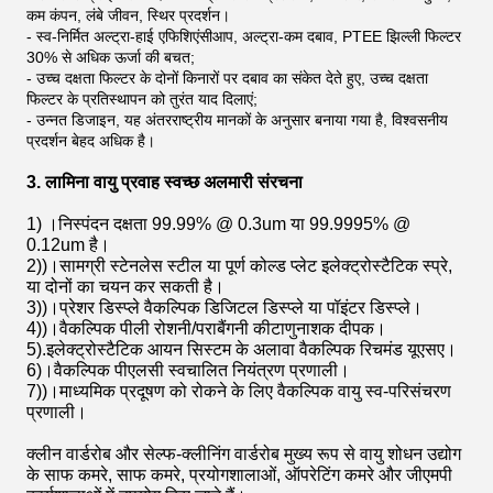
कम कंपन, लंबे जीवन, स्थिर प्रदर्शन।
- स्व-निर्मित अल्ट्रा-हाई एफिशिएंसी
आप
, अल्ट्रा-कम दबाव, PTEE झिल्ली फिल्टर
30% से अधिक ऊर्जा की बचत;
- उच्च दक्षता फिल्टर के दोनों किनारों पर दबाव का संकेत देते हुए, उच्च दक्षता
फिल्टर के प्रतिस्थापन को तुरंत याद दिलाएं;
- उन्नत डिजाइन, यह अंतरराष्ट्रीय मानकों के अनुसार बनाया गया है, विश्वसनीय
प्रदर्शन बेहद अधिक है।
3. लामिना वायु प्रवाह स्वच्छ अलमारी संरचना
1) ।निस्पंदन दक्षता 99.99% @ 0.3um या 99.9995% @
0.12um है।
2))।सामग्री स्टेनलेस स्टील या पूर्ण कोल्ड प्लेट इलेक्ट्रोस्टैटिक स्प्रे,
या दोनों का चयन कर सकती है।
3))।प्रेशर डिस्प्ले वैकल्पिक डिजिटल डिस्प्ले या पॉइंटर डिस्प्ले।
4))।वैकल्पिक पीली रोशनी/पराबैंगनी कीटाणुनाशक दीपक।
5).इलेक्ट्रोस्टैटिक आयन सिस्टम के अलावा वैकल्पिक रिचमंड यूएसए।
6)।वैकल्पिक पीएलसी स्वचालित नियंत्रण प्रणाली।
7))।माध्यमिक प्रदूषण को रोकने के लिए वैकल्पिक वायु स्व-परिसंचरण
प्रणाली।
क्लीन वार्डरोब और सेल्फ-क्लीनिंग वार्डरोब मुख्य रूप से वायु शोधन उद्योग
के साफ कमरे, साफ कमरे, प्रयोगशालाओं, ऑपरेटिंग कमरे और जीएमपी