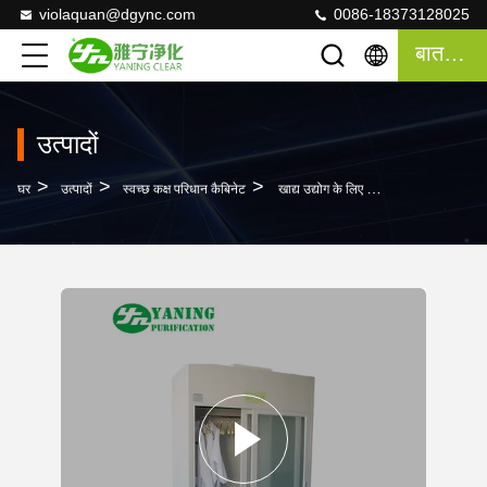
violaquan@dgync.com
0086-18373128025
बात करना
उत्पादों
>
>
>
घर
उत्पादों
स्वच्छ कक्ष परिधान कैबिनेट
खाद्य उद्योग के लिए पाउडर कोटिंग बॉडी के साथ लामिना वायु प्रवाह परिधान भंडारण कैबिनेट