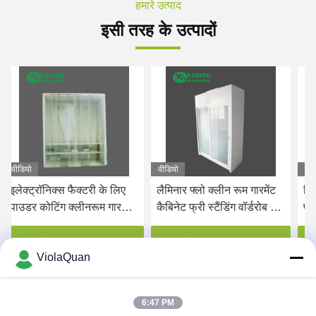
हमारे उत्पाद
इसी तरह के उत्पादों
वीडियो
वीडियो
वीडियो
इलेक्ट्रॉनिक्स फैक्टरी के लिए
लैमिनार फ्लो क्लीन रूम गारमेंट
स्थिर
पाउडर कोटिंग क्लीनरूम गारमेंट
कैबिनेट फ्री स्टैंडिंग वॉर्डरोब कम
परिधा
स्टोरेज कोठरी
शोर
कमरे प
सर्वोत्तम मूल्य प्राप्त करें
सर्वोत्तम मूल्य प्राप्त करें
सर
ViolaQuan
6:47 PM